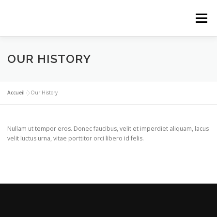
Aller
au
Menu
contenu
OUR HISTORY
Accueil
»
Our History
Nullam ut tempor eros. Donec faucibus, velit et imperdiet aliquam, lacus
velit luctus urna, vitae porttitor orci libero id felis.