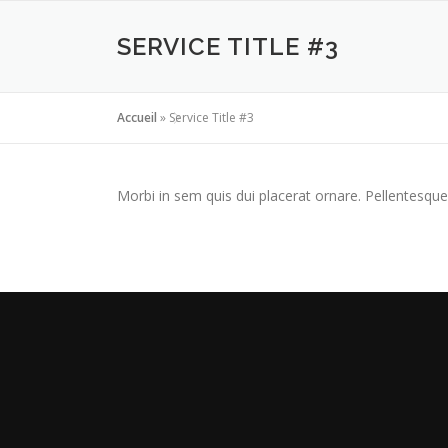
Aller
au
SERVICE TITLE #3
contenu
Accueil
»
Service Title #3
Morbi in sem quis dui placerat ornare. Pellentesque 