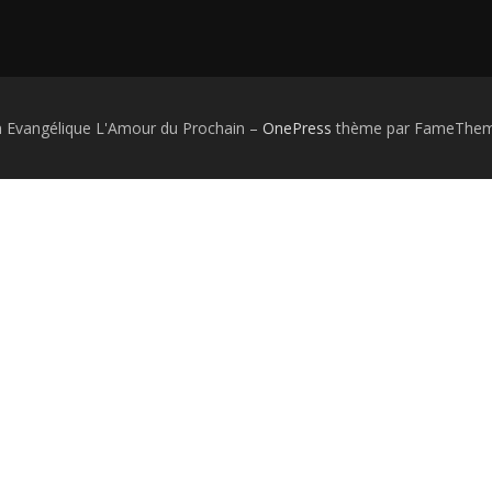
n Evangélique L'Amour du Prochain
–
OnePress
thème par FameThemes